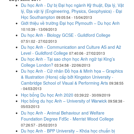
Du học Anh - Dự bị Đại học ngành Kỹ thuật, Địa lý, Vật
lý, Địa vật lý (Engineering, Physics, Geophysics) - Đại
Học Southampton
09:05:54 - 15/04/2013
Giới thiệu về trường Đại học Plymouth – Du học Anh
10:10:39 - 13/09/2013
Du học Anh - Biology GCSE - Guildford College
07:51:02 - 27/02/2013
Du học Anh - Communication and Culture AS and A2
Level - Guildford College
07:40:06 - 27/02/2013
Du học Anh - Tại sao chọn học Anh ngữ tại King’s
College London?
03:34:58 - 22/06/2013
Du học Anh - Cử nhân Đồ họa & Minh họa – Graphics
& Illustration (Hons) cấp bởi Kingston University -
Cambridge School of Visual & Performing Arts
09:38:55
- 04/03/2013
Học bổng Du học Anh 2020
03:39:22 - 30/09/2019
Học bổng du học Anh – University of Warwick
09:58:38 -
05/03/2013
Du học Anh - Animal Behaviour and Welfare
Foundation Degree FdSc - Merrist Wood College
07:26:57 - 25/02/2013
Du học Anh - BPP University – Khóa học chuẩn bị