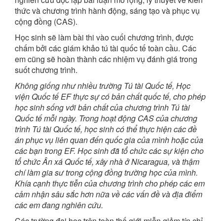
thức và chương trình hành động, sáng tạo và phục vụ
cộng đồng (CAS).
Học sinh sẽ làm bài thi vào cuối chương trình, được
chấm bởi các giám khảo tú tài quốc tế toàn cầu. Các
em cũng sẽ hoàn thành các nhiệm vụ đánh giá trong
suốt chương trình.
Không giống như nhiều trường Tú tài Quốc tế, Học
viện Quốc tế EF thực sự có bản chất quốc tế, cho phép
học sinh sống với bản chất của chương trình Tú tài
Quốc tế mỗi ngày. Trong hoạt động CAS của chương
trình Tú tài Quốc tế, học sinh có thể thực hiện các đề
án phục vụ liên quan đến quốc gia của mình hoặc của
các bạn trong EF. Học sinh đã tổ chức các sự kiện cho
tổ chức Ân xá Quốc tế, xây nhà ở Nicaragua, và thậm
chí làm gia sư trong cộng đồng trường học của mình.
Khía cạnh thực tiễn của chương trình cho phép các em
cảm nhận sâu sắc hơn nữa về các vấn đề và địa điểm
các em đang nghiên cứu.
Các trường đại học trên toàn thế giới miễn giảm tín chỉ