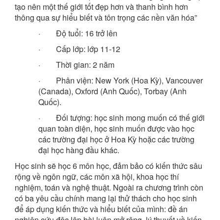
tạo nên một thế giới tốt đẹp hơn và thanh bình hơn
thông qua sự hiểu biết và tôn trọng các nền văn hóa”
· Độ tuổi: 16 trở lên
· Cấp lớp: lớp 11-12
· Thời gian: 2 năm
· Phân viện: New York (Hoa Kỳ), Vancouver
(Canada), Oxford (Anh Quốc), Torbay (Anh
Quốc).
· Đối tượng: học sinh mong muốn có thế giới
quan toàn diện, học sinh muốn được vào học
các trường đại học ở Hoa Kỳ hoặc các trường
đại học hàng đầu khác.
Học sinh sẽ học 6 môn học, đảm bảo có kiến thức sâu
rộng về ngôn ngữ, các môn xã hội, khoa học thí
nghiệm, toán và nghệ thuật. Ngoài ra chương trình còn
có ba yêu cầu chính mang lại thử thách cho học sinh
để áp dụng kiến thức và hiểu biết của mình: đề án
nghiên cứu độc lập bài luận mở rộng, lý thuyết về kiến