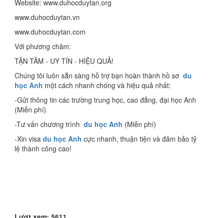
Website: www.duhocduytan.org
www.duhocduytan.vn
www.duhocduytan.com
Với phương châm:
TẬN TÂM - UY TÍN - HIỆU QUẢ!
Chúng tôi luôn sẵn sàng hỗ trợ bạn hoàn thành hồ sơ
du
học Anh
một cách nhanh chóng và hiệu quả nhất:
-Gửi thông tin các trường trung học, cao đẳng, đại học Anh
(Miễn phí)
-Tư vấn chương trình
du học Anh
(Miễn phí)
-Xin visa
du học Anh
cực nhanh, thuận tiện và đảm bảo tỷ
lệ thành công cao!
Lượt xem: 5611