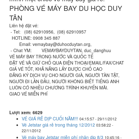
PHÒNG VÉ MÁY BAY DU HỌC DUY
TÂN
Liên hệ đặt vé:
- Tel: (08) 62910956, (08) 62910957
HOTLINE: 0908 345 887
Email: vemaybay@duhocduytan.org,
- Chat YM: VEMAYBAYDUYTAN, duc_danghuu
VÉ MÁY BAY TRONG NƯỚC VÀ QUỐC TẾ
ÐẶT VÉ VÀ GIỮ CHỔ QUA ÐIỆN THOẠI/EMAIL/FAX/CHAT
GIÁ VÉ TỐT, KHẢ NĂNG LẤY ÐƯỢC CHỔ CAO
ÐĂNG KÝ DỊCH VỤ CHO NGƯỜI GIÀ, NGƯỜI TÀN TẬT,
NGƯỜI ÐI LẦN ÐẦU, NGƯỜI KHÔNG BIẾT TIẾNG ANH
LUÔN CÓ NHIỀU CHƯƠNG TRÌNH KHUYẾN MÃI.
GIAO VÉ MIỄN PHÍ
Lượt xem: 6629
VÉ GIÁ RẺ DỊP CUỐI NĂM!!!
04:15:57 - 29/11/2012
Vé Jetstar giá rẻ trong tháng 12/2012
03:58:22 -
22/11/2012
Vé máy bay Jetstar miễn phí nhân dịp 8/3
10:45:16 -