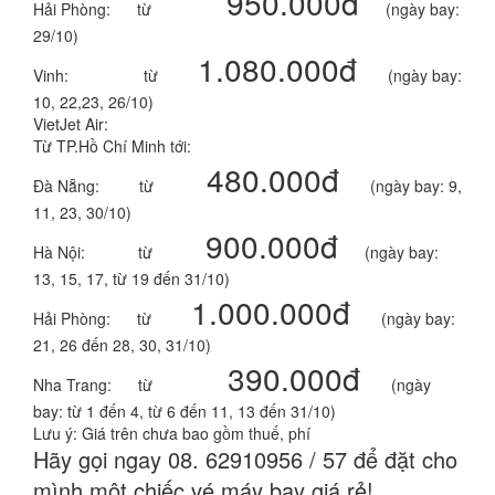
950.000đ
Hải Phòng: từ
(ngày bay:
29/10)
1.080.000đ
Vinh: từ
(ngày bay:
10, 22,23, 26/10)
VietJet Air:
Từ TP.Hồ Chí Minh tới:
480.000đ
Đà Nẵng: từ
(ngày bay: 9,
11, 23, 30/10)
900.000đ
Hà Nội: từ
(ngày bay:
13, 15, 17, từ 19 đến 31/10)
1.000.000đ
Hải Phòng: từ
(ngày bay:
21, 26 đến 28, 30, 31/10)
390.000đ
Nha Trang: từ
(ngày
bay: từ 1 đến 4, từ 6 đến 11, 13 đến 31/10)
Lưu ý: Giá trên chưa bao gồm thuế, phí
Hãy gọi ngay 08. 62910956 / 57 để đặt cho
mình một chiếc vé máy bay giá rẻ!