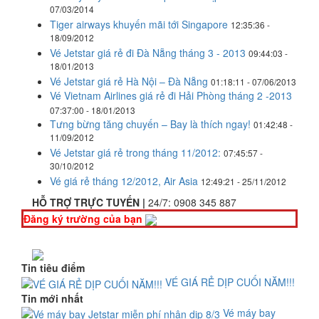
07/03/2014
Tiger airways khuyến mãi tới Singapore
12:35:36 -
18/09/2012
Vé Jetstar giá rẻ đi Đà Nẵng tháng 3 - 2013
09:44:03 -
18/01/2013
Vé Jetstar giá rẻ Hà Nội – Đà Nẵng
01:18:11 - 07/06/2013
Vé Vietnam Airlines giá rẻ đi Hải Phòng tháng 2 -2013
07:37:00 - 18/01/2013
Tưng bừng tăng chuyến – Bay là thích ngay!
01:42:48 -
11/09/2012
Vé Jetstar giá rẻ trong tháng 11/2012:
07:45:57 -
30/10/2012
Vé giá rẻ tháng 12/2012, Air Asia
12:49:21 - 25/11/2012
HỖ TRỢ TRỰC TUYẾN |
24/7:
0908 345 887
Đăng ký trường của bạn
Tin tiêu điểm
VÉ GIÁ RẺ DỊP CUỐI NĂM!!!
Tin mới nhất
Vé máy bay