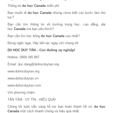
Thông tin
du học Canada
miễn phí
Bạn muốn đi
du học Canada
nhưng chưa biết các bước làm thủ
tục?
Bạn cần tìm thông tin về trường trung học, cao đẳng, đại
học
Canada
mà bạn yêu thích?
Bạn cần tìm học bổng
du học Canada
cao nhất?
Đừng ngần ngại, Hãy liên lạc ngay với chúng tôi:
DU HỌC DUY TÂN – Con đường sự nghiệp!
Hotline: 0908 345 887
Email: duc.dang@duhocduytan.org
www.duhocduytan.org
www.duhocduytan.vn
www.duhocduytan.com
Với phương châm:
TẬN TÂM - UY TÍN - HIỆU QUẢ!
Chúng tôi luôn sẵn sàng hỗ trợ bạn hoàn thành hồ sơ
du học
Canada
một cách nhanh chóng và hiệu quả nhất: