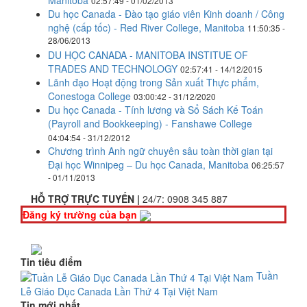
Manitoba
02:57:49 - 01/02/2013
Du học Canada - Đào tạo giáo viên Kinh doanh / Công
nghệ (cấp tốc) - Red River College, Manitoba
11:50:35 -
28/06/2013
DU HỌC CANADA - MANITOBA INSTITUE OF
TRADES AND TECHNOLOGY
02:57:41 - 14/12/2015
Lãnh đạo Hoạt động trong Sản xuất Thực phẩm,
Conestoga College
03:00:42 - 31/12/2020
Du học Canada - Tính lương và Sổ Sách Kế Toán
(Payroll and Bookkeeping) - Fanshawe College
04:04:54 - 31/12/2012
Chương trình Anh ngữ chuyên sâu toàn thời gian tại
Đại học Winnipeg – Du học Canada, Manitoba
06:25:57
- 01/11/2013
HỖ TRỢ TRỰC TUYẾN |
24/7:
0908 345 887
Đăng ký trường của bạn
Tin tiêu điểm
Tuần
Lễ Giáo Dục Canada Lần Thứ 4 Tại Việt Nam
Tin mới nhất