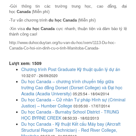
-Gửi thông tin các trường trung học, cao đẳng, đại
học
Canada
(Miễn phí)
-Tư vấn chương trình
du học Canada
(Miễn phí)
-Xin visa
du học Canada
cực nhanh, thuận tiện và đảm bảo tỷ lệ
thành công cao!
http://www.duhocduytan.org/tu-van-du-hoc/xem/1113-Du-hoc-
Canada-Co-hoi-xin-dinh-cu-o-tinh-Manitoba-Canada-
Lượt xem: 1509
Chương trình Post Graduate Kỹ thuật quản lý dự án
10:32:07 - 26/09/2020
Du học Canada – chương trình chuyển tiếp giữa
trường Cao đẳng Dorset (Dorset College) và Đại học
Acadia (Acadia University)
05:25:54 - 18/04/2014
Du học Canada – Cử nhân Tư pháp Hình sự (Criminal
Justice) – Humber College
03:05:00 - 17/07/2014
Du học Canada - Burnaby School District - TRUNG
HỌC BYRNE CREEK
08:50:33 - 18/02/2013
Du học Canada - Kỹ thuật Kết cấu Máy bay (Aircraft
Structural Repair Technician) - Red River College,