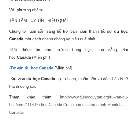
Với phương châm:
TẬN TÂM - UY TÍN - HIỆU QUẢ!
Chúng tôi luôn sẵn sàng hỗ trợ bạn hoàn thành hồ sơ
du học
Canada
một cách nhanh chóng và hiệu quả nhất:
-Gửi thông tin các trường trung học, cao đẳng, đại
học
Canada
(Miễn phí)
-
Tư vấn du học Canada
(Miễn phí)
-Xin visa
du học Canada
cực nhanh, thuận tiện và đảm bảo tỷ lệ
thành công cao!
Tham khảo thêm:
http://www.duhocduytan.org/tu-van-du-
hoc/xem/1113-Du-hoc-Canada-Co-hoi-xin-dinh-cu-o-tinh-Manitoba-
Canada-