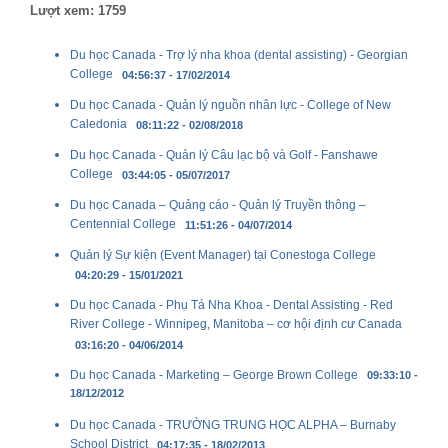
Lượt xem: 1759
Du học Canada - Trợ lý nha khoa (dental assisting) - Georgian
College
04:56:37 - 17/02/2014
Du học Canada - Quản lý nguồn nhân lực - College of New
Caledonia
08:11:22 - 02/08/2018
Du học Canada - Quản lý Câu lạc bộ và Golf - Fanshawe
College
03:44:05 - 05/07/2017
Du học Canada – Quảng cáo - Quản lý Truyền thông –
Centennial College
11:51:26 - 04/07/2014
Quản lý Sự kiện (Event Manager) tại Conestoga College
04:20:29 - 15/01/2021
Du học Canada - Phụ Tá Nha Khoa - Dental Assisting - Red
River College - Winnipeg, Manitoba – cơ hội định cư Canada
03:16:20 - 04/06/2014
Du học Canada - Marketing – George Brown College
09:33:10 -
18/12/2012
Du học Canada - TRƯỜNG TRUNG HỌC ALPHA – Burnaby
School District
04:17:35 - 18/02/2013