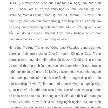
UCEP (Chương trình Giáo dục Hợp tác Đại học), nơi học sinh
lớp 12 hoặc lớp 13 có thể dành học kỳ đầu tiên tại Đại học
Waterloo, Wilfrid Laurier hoặc Đại học St. Jerome. Chương trình
này được biết đến như một chương trình hợp tác chuyên biệt và
nó cung cấp cho những sinh viên xuất sắc với trải nghiệm xuất
sắc. Sau đó, sinh viên có thể đạt được một vị trí hợp tác với một
giáo sư ở bất kỳ cơ sở nào trong số này.
Hội đồng Trường Trung học Công giáo Waterloo cung cấp một
chương trình được gọi là Chuyên ngành Kỹ năng Cao. Trong
chương trình này, sinh viên sẽ nhận được một số chứng chỉ và
sẽ có thể tham gia nhiều khóa học liên quan đến một con đường
nghề nghiệp cụ thể như sức khỏe và sức khỏe. Học sinh cũng sẽ
phải tham gia một số khóa học nhất định trong những năm trên
của bạn (lớp 11 và 12) liên quan đến con đường sự nghiệp này,
ví dụ như về sức khỏe và sức khỏe, bạn sẽ phải tham gia một
số khóa học khoa học. Nó cũng là một điều cần thiết để tham gia
co-op, và nhận được một vị trí trong nghề nghiệp mà học sinh
lựa chọn. Khi tất cả các yêu cầu này được đáp ứng, sinh viên