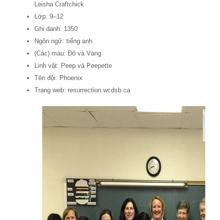
Leisha Craftchick
Lớp: 9–12
Ghi danh: 1350
Ngôn ngữ: tiếng anh
(Các) màu: Đỏ và Vàng
Linh vật: Peep và Peepette
Tên đội: Phoenix
Trang web: resurrection.wcdsb.ca