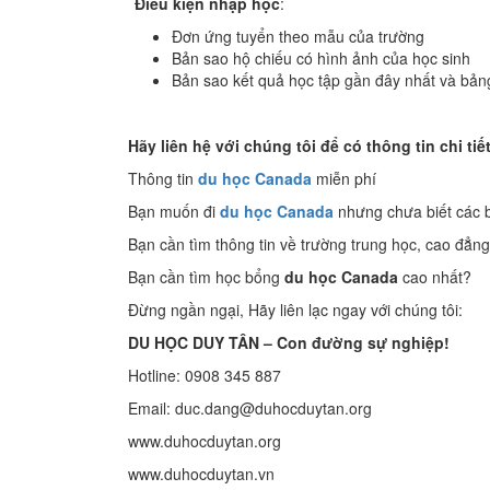
Điều kiện nhập học
:
Đơn ứng tuyển theo mẫu của trường
Bản sao hộ chiếu có hình ảnh của học sinh
Bản sao kết quả học tập gần đây nhất và bản
Hãy liên hệ với chúng tôi để có thông tin chi tiế
Thông tin
du học Canada
miễn phí
Bạn muốn đi
du học Canada
nhưng chưa biết các 
Bạn cần tìm thông tin về trường trung học, cao đẳng
Bạn cần tìm học bổng
du học Canada
cao nhất?
Đừng ngần ngại, Hãy liên lạc ngay với chúng tôi:
DU HỌC DUY TÂN – Con đường sự nghiệp!
Hotline: 0908 345 887
Email: duc.dang@duhocduytan.org
www.duhocduytan.org
www.duhocduytan.vn