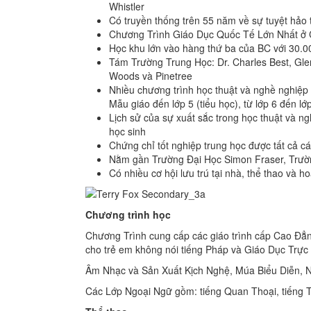
Whistler
Có truyền thống trên 55 năm về sự tuyệt hảo 
Chương Trình Giáo Dục Quốc Tế Lớn Nhất ở
Học khu lớn vào hàng thứ ba của BC với 30.0
Tám Trường Trung Học: Dr. Charles Best, Glen
Woods và Pinetree
Nhiều chương trình học thuật và nghề nghiệp
Mẫu giáo đến lớp 5 (tiểu học), từ lớp 6 đến lớ
Lịch sử của sự xuất sắc trong học thuật và n
học sinh
Chứng chỉ tốt nghiệp trung học được tất cả 
Nằm gần Trường Đại Học Simon Fraser, Trườn
Có nhiều cơ hội lưu trú tại nhà, thể thao và ho
Chương trình học
Chương Trình cung cấp các giáo trình cấp Cao Đẳ
cho trẻ em không nói tiếng Pháp và Giáo Dục Trực
Âm Nhạc và Sản Xuất Kịch Nghệ, Múa Biểu Diễn, 
Các Lớp Ngoại Ngữ gồm: tiếng Quan Thoại, tiếng 