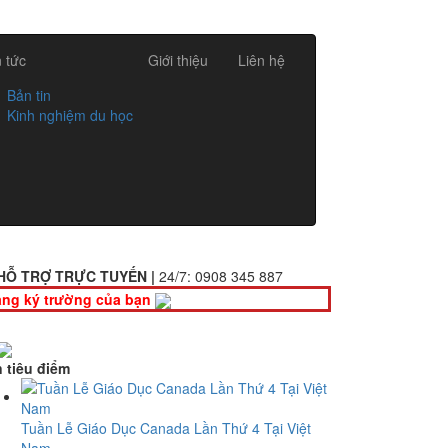
n tức
Giới thiệu
Liên hệ
Bản tin
Kinh nghiệm du học
HỖ TRỢ TRỰC TUYẾN |
24/7:
0908 345 887
ng ký trường của bạn
n tiêu điểm
Tuần Lễ Giáo Dục Canada Lần Thứ 4 Tại Việt