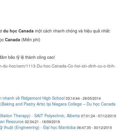
sơ
du học Canada
một cách nhanh chóng và hiệu quả nhất:
học
Canada
(Miễn phí)
đảm bảo tỷ lệ thành công cao!
an-du-hoc/xem/1113-Du-hoc-Canada-Co-hoi-xin-dinh-cu-o-tinh-
in nhanh về Ridgemont High School
03:14:44 - 26/05/2014
(Baking and Pastry Arts) tại Niagara College – Du học Canada
tation Therapy) - SAIT Polyechnic, Alberta
07:01:24 - 07/12/2015
man Resource
02:34:21 - 16/09/2019
 thuật (Engineering) - Đại học Manitoba
06:47:35 - 30/12/2015