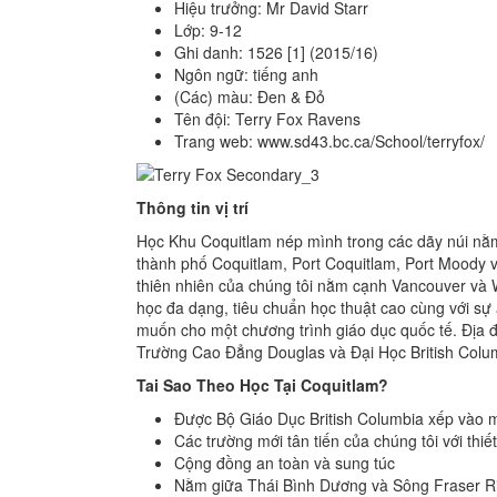
Hiệu trưởng: Mr David Starr
Lớp: 9-12
Ghi danh: 1526 [1] (2015/16)
Ngôn ngữ: tiếng anh
(Các) màu: Đen & Đỏ
Tên đội: Terry Fox Ravens
Trang web: www.sd43.bc.ca/School/terryfox/
Thông tin vị trí
Học Khu Coquitlam nép mình trong các dãy núi nằ
thành phố Coquitlam, Port Coquitlam, Port Moody 
thiên nhiên của chúng tôi nằm cạnh Vancouver và W
học đa dạng, tiêu chuẩn học thuật cao cùng với s
muốn cho một chương trình giáo dục quốc tế. Địa 
Trường Cao Đẳng Douglas và Đại Học British Colu
Tai Sao Theo Học Tại Coquitlam?
Được Bộ Giáo Dục British Columbia xếp vào m
Các trường mới tân tiến của chúng tôi với thiế
Cộng đồng an toàn và sung túc
Nằm giữa Thái Bình Dương và Sông Fraser Riv