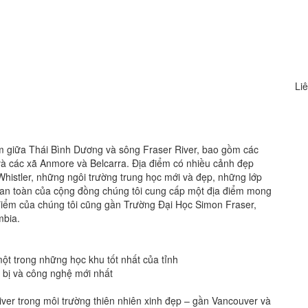
Liê
m giữa Thái Bình Dương và sông Fraser River, bao gồm các
và các xã Anmore và Belcarra. Địa điểm có nhiều cảnh đẹp
histler, những ngôi trường trung học mới và đẹp, những lớp
ự an toàn của cộng đồng chúng tôi cung cấp một địa điểm mong
điểm của chúng tôi cũng gần Trường Đại Học Simon Fraser,
mbia.
ột trong những học khu tốt nhất của tỉnh
t bị và công nghệ mới nhất
er trong môi trường thiên nhiên xinh đẹp – gần Vancouver và