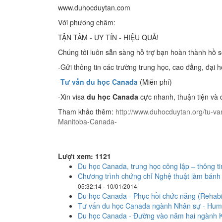
www.duhocduytan.com
Với phương châm:
TẬN TÂM - UY TÍN - HIỆU QUẢ!
Chúng tôi luôn sẵn sàng hỗ trợ bạn hoàn thành hồ 
-Gửi thông tin các trường trung học, cao đẳng, đại 
-
Tư vấn du học Canada
(Miễn phí)
-Xin visa
du học Canada
cực nhanh, thuận tiện và 
Tham khảo thêm:
http://www.duhocduytan.org/tu-v
Manitoba-Canada-
Lượt xem: 1121
Du học Canada, trung học công lập – thông t
Chương trình chứng chỉ Nghệ thuật làm bánh 
05:32:14 - 10/01/2014
Du học Canada - Phục hồi chức năng (Rehabili
Tư vấn du học Canada ngành Nhân sự - Hu
Du học Canada - Đường vào năm hai ngành Kỹ