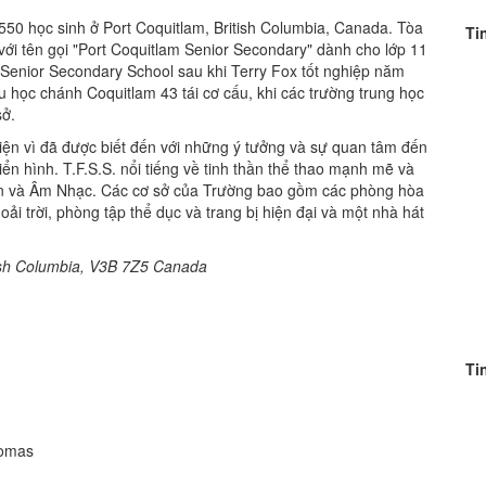
50 học sinh ở Port Coquitlam, British Columbia, Canada. Tòa
Ti
i tên gọi "Port Coquitlam Senior Secondary" dành cho lớp 11
 Senior Secondary School sau khi Terry Fox tốt nghiệp năm
hu học chánh Coquitlam 43 tái cơ cấu, khi các trường trung học
sở.
iện vì đã được biết đến với những ý tưởng và sự quan tâm đến
n hình. T.F.S.S. nổi tiếng về tinh thần thể thao mạnh mẽ và
in và Âm Nhạc. Các cơ sở của Trường bao gồm các phòng hòa
oải trời, phòng tập thể dục và trang bị hiện đại và một nhà hát
ish Columbia, V3B 7Z5
Canada
Ti
homas