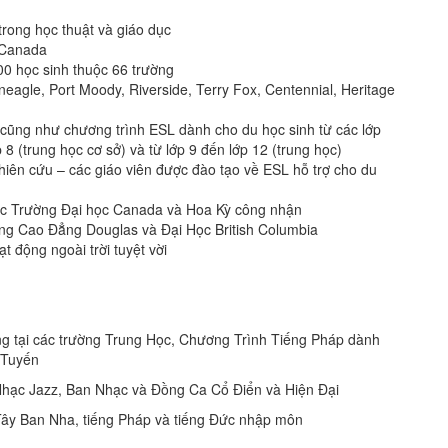
trong học thuật và giáo dục
 Canada
00 học sinh thuộc 66 trường
eagle, Port Moody, Riverside, Terry Fox, Centennial, Heritage
 cũng như chương trình ESL dành cho du học sinh từ các lớp
p 8 (trung học cơ sở) và từ lớp 9 đến lớp 12 (trung học)
ghiên cứu – các giáo viên được đào tạo về ESL hỗ trợ cho du
các Trường Đại học Canada và Hoa Kỳ công nhận
g Cao Đẳng Douglas và Đại Học British Columbia
ạt động ngoài trời tuyệt vời
ng tại các trường Trung Học, Chương Trình Tiếng Pháp dành
 Tuyến
Nhạc Jazz, Ban Nhạc và Đồng Ca Cổ Điển và Hiện Đại
Tây Ban Nha, tiếng Pháp và tiếng Đức nhập môn