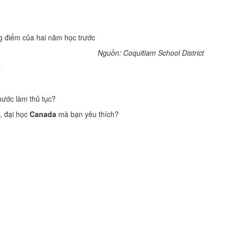
g điểm của hai năm học trước
Nguồn: Coquitlam School District
t
bước làm thủ tục?
, đại học
Canada
mà bạn yêu thích?