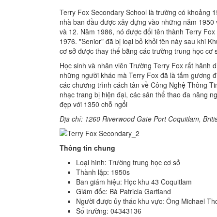
Terry Fox Secondary School là trường có khoảng 15
nhà ban đầu được xây dựng vào những năm 1950 vớ
và 12. Năm 1986, nó được đổi tên thành Terry Fox
1976. "Senior" đã bị loại bỏ khỏi tên này sau khi K
cơ sở được thay thế bằng các trường trung học cơ 
Học sinh và nhân viên Trường Terry Fox rất hãnh d
những người khác mà Terry Fox đã là tấm gương điể
các chương trình cách tân về Công Nghệ Thông T
nhạc trang bị hiện đại, các sân thể thao đa năng ng
đẹp với 1350 chỗ ngổi
Địa chỉ: 1260 Riverwood Gate
Port Coquitlam, Brit
Thông tin chung
Loại hình: Trường trung học cơ sở
Thành lập: 1950s
Ban giám hiệu: Học khu 43 Coquitlam
Giám đốc: Bà Patricia Gartland
Người được ủy thác khu vực: Ông Michael T
Số trường: 04343136