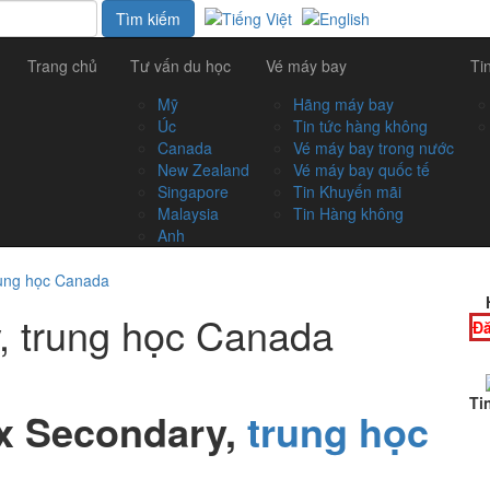
Trang chủ
Tư vấn du học
Vé máy bay
Ti
Mỹ
Hãng máy bay
Úc
Tin tức hàng không
Canada
Vé máy bay trong nước
New Zealand
Vé máy bay quốc tế
Singapore
Tin Khuyến mãi
Malaysia
Tin Hàng không
Anh
rung học Canada
, trung học Canada
Đă
Ti
x Secondary
,
trung học