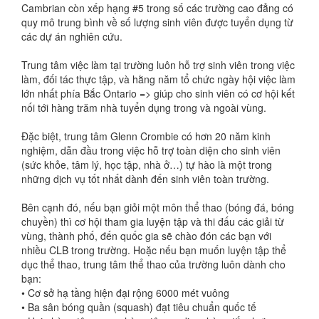
Cambrian còn xếp hạng #5 trong số các trường cao đẳng có
quy mô trung bình về số lượng sinh viên được tuyển dụng từ
các dự án nghiên cứu.
Trung tâm việc làm tại trường luôn hỗ trợ sinh viên trong việc
làm, đối tác thực tập, và hằng năm tổ chức ngày hội việc làm
lớn nhất phía Bắc Ontario => giúp cho sinh viên có cơ hội kết
nối tới hàng trăm nhà tuyển dụng trong và ngoài vùng.
Đặc biệt, trung tâm Glenn Crombie có hơn 20 năm kinh
nghiệm, dẫn đầu trong việc hỗ trợ toàn diện cho sinh viên
(sức khỏe, tâm lý, học tập, nhà ở…) tự hào là một trong
những dịch vụ tốt nhất dành đến sinh viên toàn trường.
Bên cạnh đó, nếu bạn giỏi một môn thể thao (bóng đá, bóng
chuyền) thì cơ hội tham gia luyện tập và thi đấu các giải từ
vùng, thành phố, đến quốc gia sẽ chào đón các bạn với
nhiều CLB trong trường. Hoặc nếu bạn muốn luyện tập thể
dục thể thao, trung tâm thể thao của trường luôn dành cho
bạn:
•
Cơ sở hạ tầng hiện đại rộng 6000 mét vuông
•
Ba sân bóng quần (squash) đạt tiêu chuẩn quốc tế