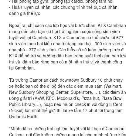
•
Hai phòng tập gym, phòng tập cardio, phòng tắm hơi
•
Huấn luyện cá nhân, các chương trình thể dục cá nhân,
đánh giá thể lực
Ngoài ra, chỉ cách các lớp học vài bước chân, KTX Cambrian
mang đến cho bạn cơ hội trải nghiệm cuộc sống sinh viên
tuyệt vời tại Cambrian. KTX ở Cambrian có thể chứa tới 677
sinh viên theo hai kiểu nhà ở (dạng căn hộ - 300 sinh viên và
nhà phố - 377 sinh viên). Các thầy cô sẽ luôn thường trực ở
KTX để hỗ trợ và hướng dẫn bạn trong suốt thời gian bạn lưu
trú và đảm bảo rằng bạn có một năm thú vị và thành công
tại Cambrian.
Từ trường Cambrian cách downtown Sudbury 10 phút chạy
xe hoặc bạn có thể đi bộ đến các điểm mua sắm (Walmart,
New Sudbury Shopping Center, Superstore, …), các điểm ăn
uống giải trí (A&W, KFC, Mcdonald’s, Pizza hut, Plaza Bowl,
Public Library…), hoặc nếu muốn check-in với đồng 5 Cent
(Nickel) lớn nhất thế giới thì lái xe tầm 17 phút tới trung tâm
Dynamic Earth.
“Mình đã có những trải nghiệm tuyệt vời khi học ở Cambrian
College, nơi đây không những mang lại cho mình những kiến