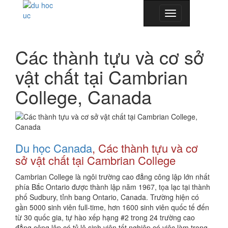
Toggle
navigation
Các thành tựu và cơ sở
vật chất tại Cambrian
College, Canada
Du học Canada
, Các thành tựu và cơ
sở vật chất tại Cambrian College
Cambrian College là ngôi trường cao đẳng công lập lớn nhất
phía Bắc Ontario được thành lập năm 1967, tọa lạc tại thành
phố Sudbury, tỉnh bang Ontario, Canada. Trường hiện có
gần 5000 sinh viên full-time, hơn 1600 sinh viên quốc tế đến
từ 30 quốc gia, tự hào xếp hạng #2 trong 24 trường cao
đẳng công lập có tỷ lệ sinh viên tốt nghiệp có việc làm trong