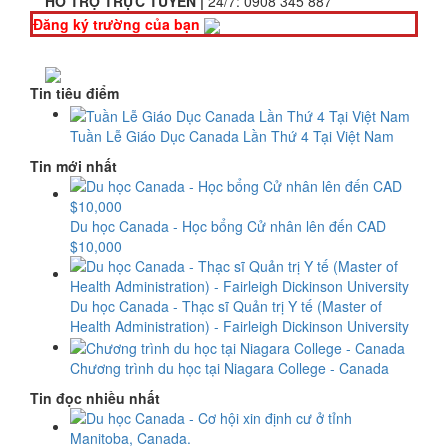
HỖ TRỢ TRỰC TUYẾN |
24/7:
0908 345 887
Đăng ký trường của bạn
Tin tiêu điểm
Tuần Lễ Giáo Dục Canada Lần Thứ 4 Tại Việt Nam
Tin mới nhất
Du học Canada - Học bổng Cử nhân lên đến CAD
$10,000
Du học Canada - Thạc sĩ Quản trị Y tế (Master of
Health Administration) - Fairleigh Dickinson University
Chương trình du học tại Niagara College - Canada
Tin đọc nhiều nhất