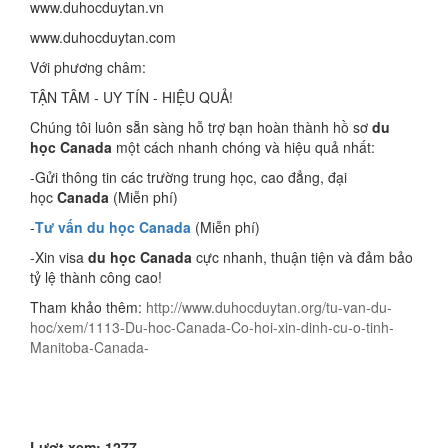
www.duhocduytan.vn
www.duhocduytan.com
Với phương châm:
TẬN TÂM - UY TÍN - HIỆU QUẢ!
Chúng tôi luôn sẵn sàng hỗ trợ bạn hoàn thành hồ sơ
du
học Canada
một cách nhanh chóng và hiệu quả nhất:
-Gửi thông tin các trường trung học, cao đẳng, đại
học
Canada
(Miễn phí)
-
Tư vấn du học Canada
(Miễn phí)
-Xin visa
du học Canada
cực nhanh, thuận tiện và đảm bảo
tỷ lệ thành công cao!
Tham khảo thêm:
http://www.duhocduytan.org/tu-van-du-
hoc/xem/1113-Du-hoc-Canada-Co-hoi-xin-dinh-cu-o-tinh-
Manitoba-Canada-
Lượt xem: 1277