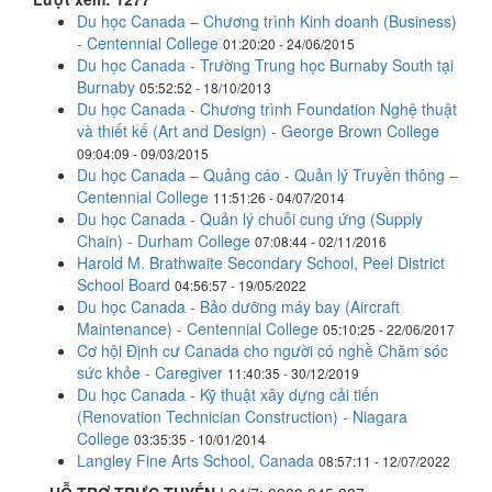
Du học Canada – Chương trình Kinh doanh (Business)
- Centennial College
01:20:20 - 24/06/2015
Du học Canada - Trường Trung học Burnaby South tại
Burnaby
05:52:52 - 18/10/2013
Du học Canada - Chương trình Foundation Nghệ thuật
và thiết kế (Art and Design) - George Brown College
09:04:09 - 09/03/2015
Du học Canada – Quảng cáo - Quản lý Truyền thông –
Centennial College
11:51:26 - 04/07/2014
Du học Canada - Quản lý chuỗi cung ứng (Supply
Chain) - Durham College
07:08:44 - 02/11/2016
Harold M. Brathwaite Secondary School, Peel District
School Board
04:56:57 - 19/05/2022
Du học Canada - Bảo dưỡng máy bay (Aircraft
Maintenance) - Centennial College
05:10:25 - 22/06/2017
Cơ hội Định cư Canada cho người có nghề Chăm sóc
sức khỏe - Caregiver
11:40:35 - 30/12/2019
Du học Canada - Kỹ thuật xây dựng cải tiến
(Renovation Technician Construction) - Niagara
College
03:35:35 - 10/01/2014
Langley Fine Arts School, Canada
08:57:11 - 12/07/2022