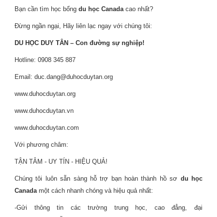
Bạn cần tìm học bổng
du học Canada
cao nhất?
Đừng ngần ngại, Hãy liên lạc ngay với chúng tôi:
DU HỌC DUY TÂN – Con đường sự nghiệp!
Hotline: 0908 345 887
Email: duc.dang@duhocduytan.org
www.duhocduytan.org
www.duhocduytan.vn
www.duhocduytan.com
Với phương châm:
TẬN TÂM - UY TÍN - HIỆU QUẢ!
Chúng tôi luôn sẵn sàng hỗ trợ bạn hoàn thành hồ sơ
du học
Canada
một cách nhanh chóng và hiệu quả nhất:
-Gửi thông tin các trường trung học, cao đẳng, đại