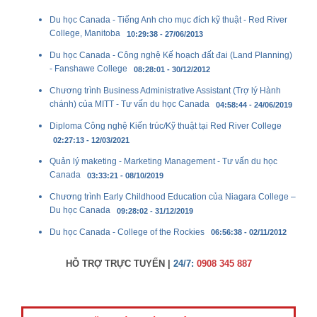
Du học Canada - Tiếng Anh cho mục đích kỹ thuật - Red River
College, Manitoba
10:29:38 - 27/06/2013
Du học Canada - Công nghệ Kế hoạch đất đai (Land Planning)
- Fanshawe College
08:28:01 - 30/12/2012
Chương trình Business Administrative Assistant (Trợ lý Hành
chánh) của MITT - Tư vấn du học Canada
04:58:44 - 24/06/2019
Diploma Công nghệ Kiến trúc/Kỹ thuật tại Red River College
02:27:13 - 12/03/2021
Quản lý maketing - Marketing Management - Tư vấn du học
Canada
03:33:21 - 08/10/2019
Chương trình Early Childhood Education của Niagara College –
Du học Canada
09:28:02 - 31/12/2019
Du học Canada - College of the Rockies
06:56:38 - 02/11/2012
HỖ TRỢ TRỰC TUYẾN |
24/7:
0908 345 887