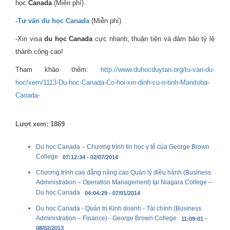
học
Canada
(Miễn phí)
-
Tư vấn du học Canada
(Miễn phí)
-Xin visa
du học Canada
cực nhanh, thuận tiện và đảm bảo tỷ lệ
thành công cao!
Tham khảo thêm:
http://www.duhocduytan.org/tu-van-du-
hoc/xem/1113-Du-hoc-Canada-Co-hoi-xin-dinh-cu-o-tinh-Manitoba-
Canada-
Lượt xem: 1869
Du học Canada – Chương trình tin học y tế của George Brown
College
07:12:34 - 02/07/2014
Chương trình cao đẳng nâng cao Quản lý điều hành (Business
Administration – Operation Management) tại Niagara College –
Du học Canada
04:04:29 - 07/01/2014
Du học Canada - Quản trị Kinh doanh - Tài chính (Business
Administration – Finance) - George Brown College
11:09:01 -
08/02/2013