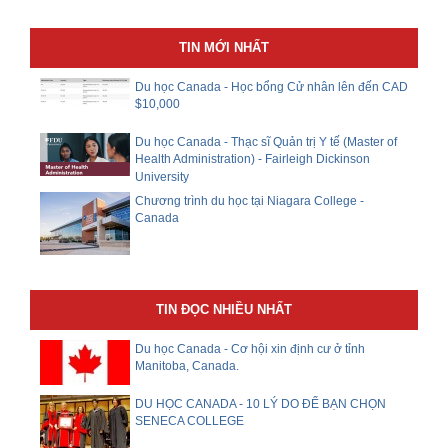
TIN MỚI NHẤT
Du học Canada - Học bổng Cử nhân lên đến CAD
$10,000
Du học Canada - Thạc sĩ Quản trị Y tế (Master of
Health Administration) - Fairleigh Dickinson
University
Chương trình du học tại Niagara College -
Canada
TIN ĐỌC NHIỀU NHẤT
Du học Canada - Cơ hội xin định cư ở tỉnh
Manitoba, Canada.
DU HỌC CANADA - 10 LÝ DO ĐỂ BẠN CHỌN
SENECA COLLEGE