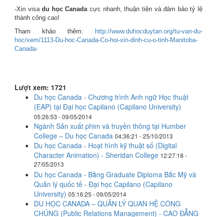
-Xin visa
du học Canada
cực nhanh, thuận tiện và đảm bảo tỷ lệ
thành công cao!
Tham khảo thêm:
http://www.duhocduytan.org/tu-van-du-
hoc/xem/1113-Du-hoc-Canada-Co-hoi-xin-dinh-cu-o-tinh-Manitoba-
Canada-
Lượt xem: 1721
Du học Canada - Chương trình Anh ngữ Học thuật
(EAP) tại Đại học Capilano (Capilano University)
05:26:53 - 09/05/2014
Ngành Sản xuất phim và truyền thông tại Humber
College – Du học Canada
04:36:21 - 25/10/2013
Du học Canada - Hoạt hình kỹ thuật số (Digital
Character Animation) - Sheridan College
12:27:18 -
27/05/2013
Du học Canada - Bằng Graduate Diploma Bắc Mỹ và
Quản lý quốc tế - Đại học Capilano (Capilano
University)
05:16:25 - 09/05/2014
DU HỌC CANADA – QUẢN LÝ QUAN HỆ CÔNG
CHÚNG (Public Relations Management) - CAO ĐẲNG