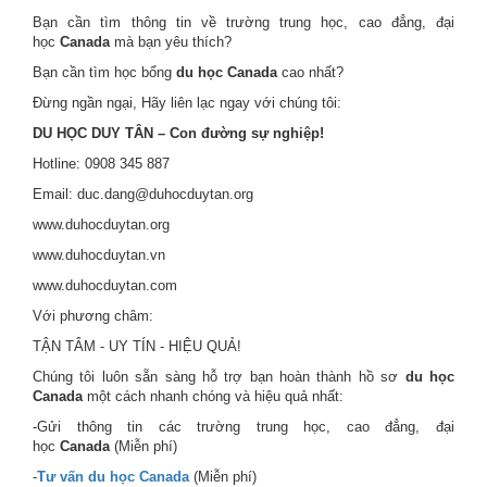
Bạn cần tìm thông tin về trường trung học, cao đẳng, đại
học
Canada
mà bạn yêu thích?
Bạn cần tìm học bổng
du học Canada
cao nhất?
Đừng ngần ngại, Hãy liên lạc ngay với chúng tôi:
DU HỌC DUY TÂN – Con đường sự nghiệp!
Hotline: 0908 345 887
Email: duc.dang@duhocduytan.org
www.duhocduytan.org
www.duhocduytan.vn
www.duhocduytan.com
Với phương châm:
TẬN TÂM - UY TÍN - HIỆU QUẢ!
Chúng tôi luôn sẵn sàng hỗ trợ bạn hoàn thành hồ sơ
du học
Canada
một cách nhanh chóng và hiệu quả nhất:
-Gửi thông tin các trường trung học, cao đẳng, đại
học
Canada
(Miễn phí)
-
Tư vấn du học Canada
(Miễn phí)