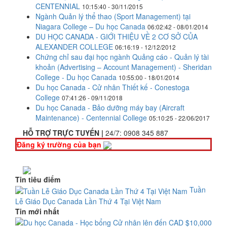
CENTENNIAL
10:15:40 - 30/11/2015
Ngành Quản lý thể thao (Sport Management) tại
Niagara College – Du học Canada
06:02:42 - 08/01/2014
DU HỌC CANADA - GIỚI THIỆU VỀ 2 CƠ SỞ CỦA
ALEXANDER COLLEGE
06:16:19 - 12/12/2012
Chứng chỉ sau đại học ngành Quảng cáo - Quản lý tài
khoản (Advertising – Account Management) - Sheridan
College - Du học Canada
10:55:00 - 18/01/2014
Du học Canada - Cử nhân Thiết kế - Conestoga
College
07:41:26 - 09/11/2018
Du học Canada - Bảo dưỡng máy bay (Aircraft
Maintenance) - Centennial College
05:10:25 - 22/06/2017
HỖ TRỢ TRỰC TUYẾN |
24/7:
0908 345 887
Đăng ký trường của bạn
Tin tiêu điểm
Tuần
Lễ Giáo Dục Canada Lần Thứ 4 Tại Việt Nam
Tin mới nhất