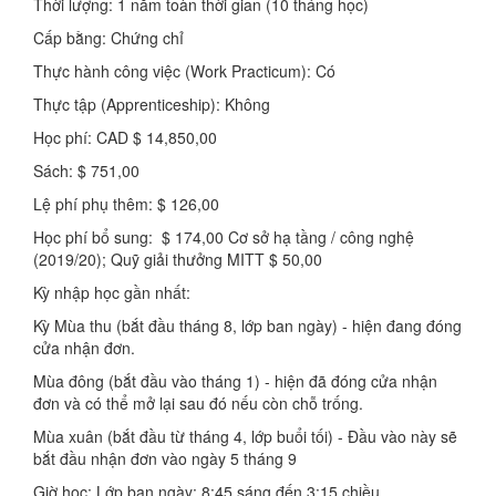
Thời lượng: 1 năm toàn thời gian (10 tháng học)
Cấp bằng: Chứng chỉ
Thực hành công việc (Work Practicum): Có
Thực tập (Apprenticeship): Không
Học phí: CAD $ 14,850,00
Sách: $ 751,00
Lệ phí phụ thêm: $ 126,00
Học phí bổ sung: $ 174,00 Cơ sở hạ tầng / công nghệ
(2019/20); Quỹ giải thưởng MITT $ 50,00
Kỳ nhập học gần nhất:
Kỳ Mùa thu (bắt đầu tháng 8, lớp ban ngày) - hiện đang đóng
cửa nhận đơn.
Mùa đông (bắt đầu vào tháng 1) - hiện đã đóng cửa nhận
đơn và có thể mở lại sau đó nếu còn chỗ trống.
Mùa xuân (bắt đầu từ tháng 4, lớp buổi tối) - Đầu vào này sẽ
bắt đầu nhận đơn vào ngày 5 tháng 9
Giờ học: Lớp ban ngày: 8:45 sáng đến 3:15 chiều