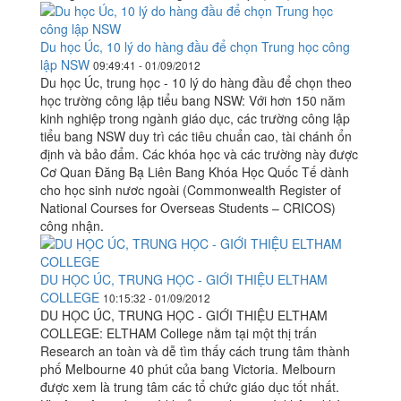
Du học Úc, 10 lý do hàng đầu để chọn Trung học công
lập NSW
09:49:41 - 01/09/2012
Du học Úc, trung học - 10 lý do hàng đầu để chọn theo
học trường công lập tiểu bang NSW: Với hơn 150 năm
kinh nghiệp trong ngành giáo dục, các trường công lập
tiểu bang NSW duy trì các tiêu chuẩn cao, tài chánh ổn
định và bảo đẩm. Các khóa học và các trường này được
Cơ Quan Đăng Bạ Liên Bang Khóa Học Quốc Tế dành
cho học sinh nươc ngoài (Commonwealth Register of
National Courses for Overseas Students – CRICOS)
công nhận.
DU HỌC ÚC, TRUNG HỌC - GIỚI THIỆU ELTHAM
COLLEGE
10:15:32 - 01/09/2012
DU HỌC ÚC, TRUNG HỌC - GIỚI THIỆU ELTHAM
COLLEGE: ELTHAM College nằm tại một thị trấn
Research an toàn và dễ tìm thấy cách trung tâm thành
phố Melbourne 40 phút của bang Victoria. Melbourn
được xem là trung tâm các tổ chức giáo dục tốt nhất.