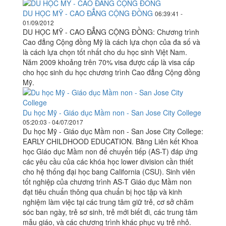
DU HỌC MỸ - CAO ĐẲNG CỘNG ĐỒNG
06:39:41 -
01/09/2012
DU HỌC MỸ - CAO ĐẲNG CỘNG ĐỒNG: Chương trình
Cao đẳng Cộng đồng Mỹ là cách lựa chọn của đa số và
là cách lựa chọn tốt nhất cho du học sinh Việt Nam.
Năm 2009 khoảng trên 70% visa được cấp là visa cấp
cho học sinh du học chương trình Cao đẳng Cộng đồng
Mỹ.
Du học Mỹ - Giáo dục Mầm non - San Jose City College
05:20:03 - 04/07/2017
Du học Mỹ - Giáo dục Mầm non - San Jose City College:
EARLY CHILDHOOD EDUCATION. Bằng Liên kết Khoa
học Giáo dục Mầm non để chuyển tiếp (AS-T) đáp ứng
các yêu cầu của các khóa học lower division cần thiết
cho hệ thống đại học bang California (CSU). Sinh viên
tốt nghiệp của chương trình AS-T Giáo dục Mầm non
đạt tiêu chuẩn thông qua chuẩn bị học tập và kinh
nghiệm làm việc tại các trung tâm giữ trẻ, cơ sở chăm
sóc ban ngày, trẻ sơ sinh, trẻ mới biết đi, các trung tâm
mẫu giáo, và các chương trình khác phục vụ trẻ nhỏ.