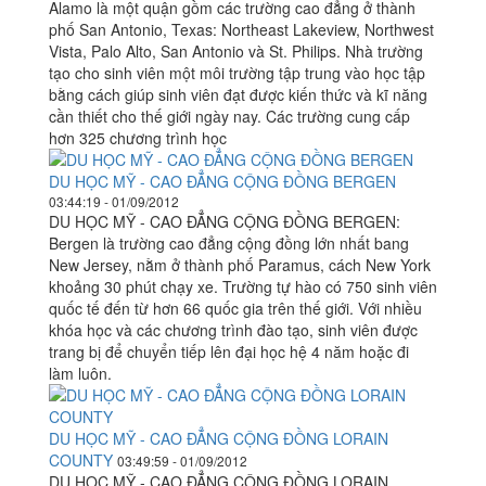
Alamo là một quận gồm các trường cao đẳng ở thành
phố San Antonio, Texas: Northeast Lakeview, Northwest
Vista, Palo Alto, San Antonio và St. Philips. Nhà trường
tạo cho sinh viên một môi trường tập trung vào học tập
bằng cách giúp sinh viên đạt được kiến thức và kĩ năng
cần thiết cho thế giới ngày nay. Các trường cung cấp
hơn 325 chương trình học
DU HỌC MỸ - CAO ĐẲNG CỘNG ĐỒNG BERGEN
03:44:19 - 01/09/2012
DU HỌC MỸ - CAO ĐẲNG CỘNG ĐỒNG BERGEN:
Bergen là trường cao đẳng cộng đồng lớn nhất bang
New Jersey, nằm ở thành phố Paramus, cách New York
khoảng 30 phút chạy xe. Trường tự hào có 750 sinh viên
quốc tế đến từ hơn 66 quốc gia trên thế giới. Với nhiều
khóa học và các chương trình đào tạo, sinh viên được
trang bị để chuyển tiếp lên đại học hệ 4 năm hoặc đi
làm luôn.
DU HỌC MỸ - CAO ĐẲNG CỘNG ĐỒNG LORAIN
COUNTY
03:49:59 - 01/09/2012
DU HỌC MỸ - CAO ĐẲNG CỘNG ĐỒNG LORAIN