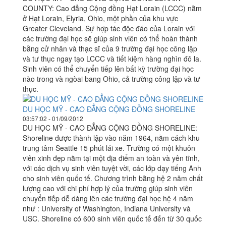
COUNTY: Cao đẳng Cộng đồng Hạt Lorain (LCCC) nằm
ở Hạt Lorain, Elyria, Ohio, một phần của khu vực
Greater Cleveland. Sự hợp tác độc đáo của Lorain với
các trường đại học sẽ giúp sinh viên có thể hoàn thành
bằng cử nhân và thạc sĩ của 9 trường đại học công lập
và tư thục ngay tạo LCCC và tiết kiệm hàng nghìn đô la.
Sinh viên có thể chuyển tiếp lên bất kỳ trường đại học
nào trong và ngòai bang Ohio, cả trường công lập và tư
thục.
DU HỌC MỸ - CAO ĐẲNG CỘNG ĐỒNG SHORELINE
03:57:02 - 01/09/2012
DU HỌC MỸ - CAO ĐẲNG CỘNG ĐỒNG SHORELINE:
Shoreline được thành lập vào năm 1964, nằm cách khu
trung tâm Seattle 15 phút lái xe. Trường có một khuôn
viên xinh đẹp nằm tại một địa điểm an toàn và yên tĩnh,
với các dịch vụ sinh viên tuyệt vời, các lớp dạy tiếng Anh
cho sinh viên quốc tế. Chương trình bằng hệ 2 năm chất
lượng cao với chi phí hợp lý của trường giúp sinh viên
chuyển tiếp dễ dàng lên các trường đại học hệ 4 năm
như : University of Washington, Indiana University và
USC. Shoreline có 600 sinh viên quốc tế đến từ 30 quốc