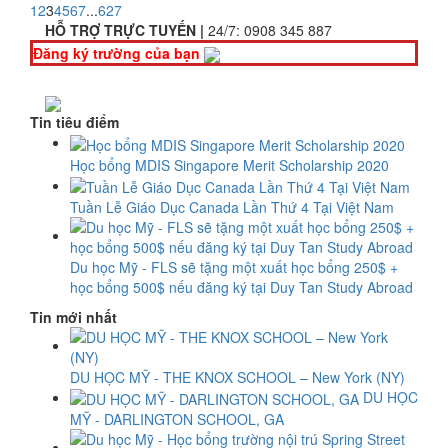
1
2
3
4
5
6
7
...
627
HỖ TRỢ TRỰC TUYẾN |
24/7:
0908 345 887
Đăng ký trường của bạn
Tin tiêu điểm
Học bổng MDIS Singapore Merit Scholarship 2020
Tuần Lễ Giáo Dục Canada Lần Thứ 4 Tại Việt Nam
Du học Mỹ - FLS sẽ tặng một xuất học bổng 250$ +
học bổng 500$ nếu đăng ký tại Duy Tan Study Abroad
Tin mới nhất
DU HỌC MỸ - THE KNOX SCHOOL – New York (NY)
DU HỌC
MỸ - DARLINGTON SCHOOL, GA