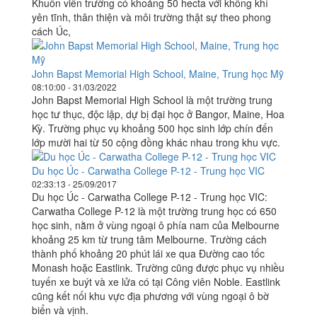
Khuôn viên trường có khoảng 50 hecta với không khí
yên tĩnh, thân thiện và môi trường thật sự theo phong
cách Úc,
John Bapst Memorial High School, Maine, Trung học Mỹ
08:10:00 - 31/03/2022
John Bapst Memorial High School là một trường trung
học tư thục, độc lập, dự bị đại học ở Bangor, Maine, Hoa
Kỳ. Trường phục vụ khoảng 500 học sinh lớp chín đến
lớp mười hai từ 50 cộng đồng khác nhau trong khu vực.
Du học Úc - Carwatha College P-12 - Trung học VIC
02:33:13 - 25/09/2017
Du học Úc - Carwatha College P-12 - Trung học VIC:
Carwatha College P-12 là một trường trung học có 650
học sinh, nằm ở vùng ngoại ô phía nam của Melbourne
khoảng 25 km từ trung tâm Melbourne. Trường cách
thành phố khoảng 20 phút lái xe qua Đường cao tốc
Monash hoặc Eastlink. Trường cũng được phục vụ nhiều
tuyến xe buýt và xe lửa có tại Công viên Noble. Eastlink
cũng kết nối khu vực địa phương với vùng ngoại ô bờ
biển và vịnh.